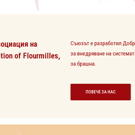
социация на
Съюзът е разработил Добр
за внедряване на системат
ion of Flourmilles,
за брашна.
ПОВЕЧЕ ЗА НАС