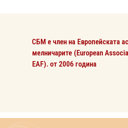
СБМ е член на Европейската а
мелничарите (European Associat
ЕAF). от 2006 година