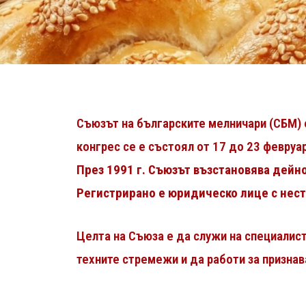
Съюзът на българските мелничари (СБМ) 
конгрес се е състоял от 17 до 23 февруа
През 1991 г. Съюзът възстановява дейно
Регистрирано е юридическо лице с нес
Целта на Съюза е да служи на специалис
техните стремежи и да работи за призна