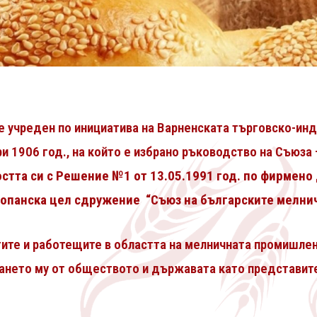
е учреден по инициатива на Варненската търговско-инд
ри 1906 год., на който е избрано ръководство на Съюза
стта си с Решение №1 от 13.05.1991 год. по фирмено 
топанска цел сдружение “Съюз на българските мелни
тите и работещите в областта на мелничната промишлен
ването му от обществото и държавата като представите