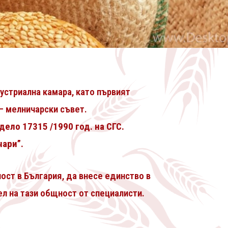
устриална камара, като първият
 – мелничарски съвет.
дело 17315 /1990 год. на СГС.
чари”.
ост в България, да внесе единство в
л на тази общност от специалисти.