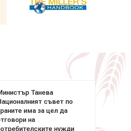
Министър Танева
Националният съвет по
храните има за цел да
отговори на
потребителските нужди