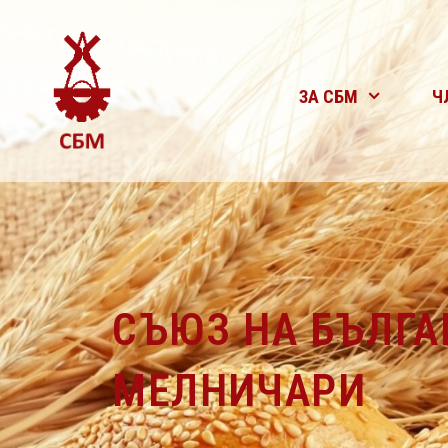
ЗА СБМ
Ч
СЪЮЗ НА БЪЛГА
МЕЛНИЧАРИ